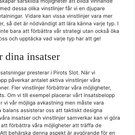
kapar särskilda möjligheter att bilda vinnande
d dessa olika vinstlinjer får vi en djupare
etalningar. Vidare kan vissa vinstlinjer vara mer
, så det är nödvändigt att lära känna varje typ. I
nte bara att förbättra vår strategi utan också öka
 oss och upptäcka vad varje typ har att ge!
r dina insatser
a satsningar presterar i Pirots Slot. När vi
pp påverkar antalet aktiva vinstlinjer våra
r. Fler vinstlinjer förbättrar våra möjligheter,
s. Om vi till exempel placerar vårt insatsbelopp
rar vi vår möjliga avkastning men måste vara
balans assisterar oss att taktiskt designa
 våra insatser och vinstlinjer samverkar kan vi göra
att förbättra våra möjligheter att träffa de
 Att behärska denna aspekt är avgörande för en