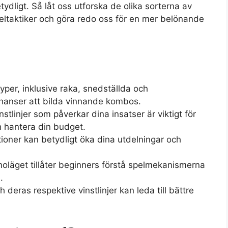
tydligt. Så låt oss utforska de olika sorterna av
peltaktiker och göra redo oss för en mer belönande
typer, inklusive raka, snedställda och
 chanser att bilda vinnande kombos.
stlinjer som påverkar dina insatser är viktigt för
h hantera din budget.
ner kan betydligt öka dina utdelningar och
moläget tillåter beginners förstå spelmekanismerna
.
eras respektive vinstlinjer kan leda till bättre