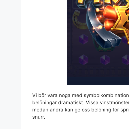
Vi bör vara noga med symbolkombinatione
belöningar dramatiskt. Vissa vinstmönster 
medan andra kan ge oss belöning för spridd
snurr.