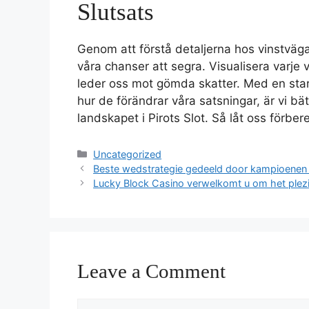
Slutsats
Genom att förstå detaljerna hos vinstvägar
våra chanser att segra. Visualisera varje 
leder oss mot gömda skatter. Med en stark
hur de förändrar våra satsningar, är vi bä
landskapet i Pirots Slot. Så låt oss förber
Categories
Uncategorized
Beste wedstrategie gedeeld door kampioenen 
Lucky Block Casino verwelkomt u om het plezi
Leave a Comment
Comment