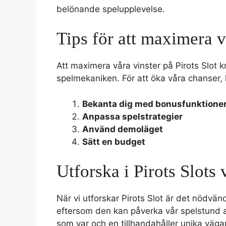
belönande spelupplevelse.
Tips för att maximera v
Att maximera våra vinster på Pirots Slot k
spelmekaniken. För att öka våra chanser, 
Bekanta dig med bonusfunktione
Anpassa spelstrategier
Använd demoläget
Sätt en budget
Utforska i Pirots Slots 
När vi utforskar Pirots Slot är det nödvänd
eftersom den kan påverka vår spelstund avs
som var och en tillhandahåller unika väga