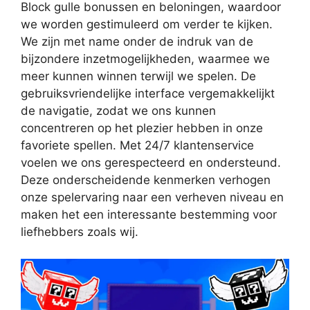
Block gulle bonussen en beloningen, waardoor
we worden gestimuleerd om verder te kijken.
We zijn met name onder de indruk van de
bijzondere inzetmogelijkheden, waarmee we
meer kunnen winnen terwijl we spelen. De
gebruiksvriendelijke interface vergemakkelijkt
de navigatie, zodat we ons kunnen
concentreren op het plezier hebben in onze
favoriete spellen. Met 24/7 klantenservice
voelen we ons gerespecteerd en ondersteund.
Deze onderscheidende kenmerken verhogen
onze spelervaring naar een verheven niveau en
maken het een interessante bestemming voor
liefhebbers zoals wij.