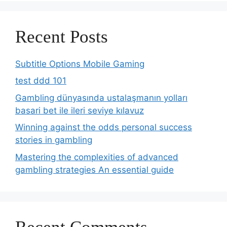
Recent Posts
Subtitle Options Mobile Gaming
test ddd 101
Gambling dünyasında ustalaşmanın yolları
basari bet ile ileri seviye kılavuz
Winning against the odds personal success
stories in gambling
Mastering the complexities of advanced
gambling strategies An essential guide