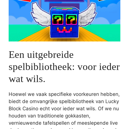
Een uitgebreide
spelbibliotheek: voor ieder
wat wils.
Hoewel we vaak specifieke voorkeuren hebben,
biedt de omvangrijke spelbibliotheek van Lucky
Block Casino echt voor ieder wat wils. Of we nu
houden van traditionele gokkasten,
vernieuwende tafelspellen of meeslepende live