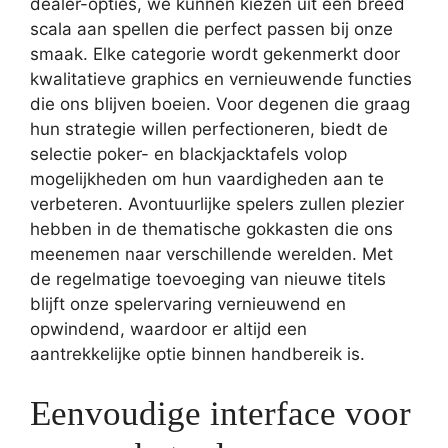
dealer-opties, we kunnen kiezen uit een breed
scala aan spellen die perfect passen bij onze
smaak. Elke categorie wordt gekenmerkt door
kwalitatieve graphics en vernieuwende functies
die ons blijven boeien. Voor degenen die graag
hun strategie willen perfectioneren, biedt de
selectie poker- en blackjacktafels volop
mogelijkheden om hun vaardigheden aan te
verbeteren. Avontuurlijke spelers zullen plezier
hebben in de thematische gokkasten die ons
meenemen naar verschillende werelden. Met
de regelmatige toevoeging van nieuwe titels
blijft onze spelervaring vernieuwend en
opwindend, waardoor er altijd een
aantrekkelijke optie binnen handbereik is.
Eenvoudige interface voor