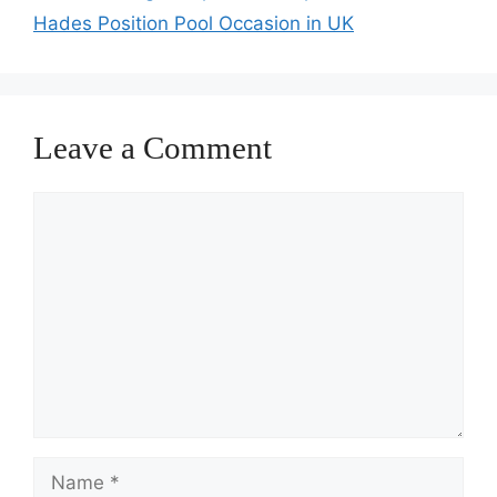
Hades Position Pool Occasion in UK
Leave a Comment
Comment
Name