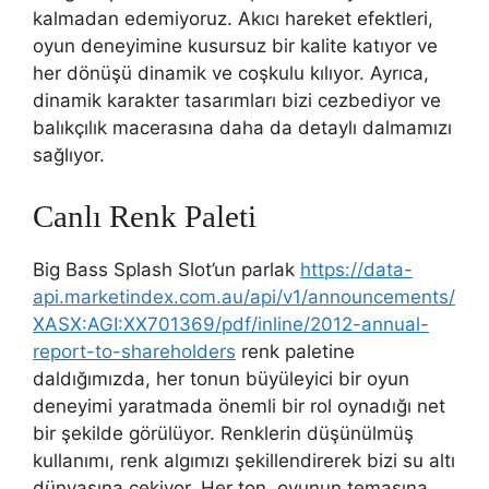
kalmadan edemiyoruz. Akıcı hareket efektleri,
oyun deneyimine kusursuz bir kalite katıyor ve
her dönüşü dinamik ve coşkulu kılıyor. Ayrıca,
dinamik karakter tasarımları bizi cezbediyor ve
balıkçılık macerasına daha da detaylı dalmamızı
sağlıyor.
Canlı Renk Paleti
Big Bass Splash Slot’un parlak
https://data-
api.marketindex.com.au/api/v1/announcements/
XASX:AGI:XX701369/pdf/inline/2012-annual-
report-to-shareholders
renk paletine
daldığımızda, her tonun büyüleyici bir oyun
deneyimi yaratmada önemli bir rol oynadığı net
bir şekilde görülüyor. Renklerin düşünülmüş
kullanımı, renk algımızı şekillendirerek bizi su altı
dünyasına çekiyor. Her ton, oyunun temasına