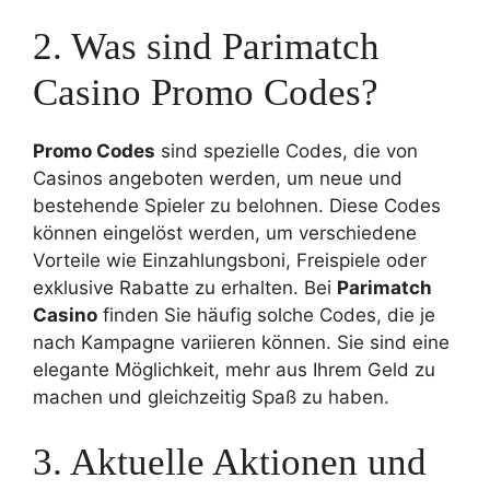
2. Was sind Parimatch
Casino Promo Codes?
Promo Codes
sind spezielle Codes, die von
Casinos angeboten werden, um neue und
bestehende Spieler zu belohnen. Diese Codes
können eingelöst werden, um verschiedene
Vorteile wie Einzahlungsboni, Freispiele oder
exklusive Rabatte zu erhalten. Bei
Parimatch
Casino
finden Sie häufig solche Codes, die je
nach Kampagne variieren können. Sie sind eine
elegante Möglichkeit, mehr aus Ihrem Geld zu
machen und gleichzeitig Spaß zu haben.
3. Aktuelle Aktionen und