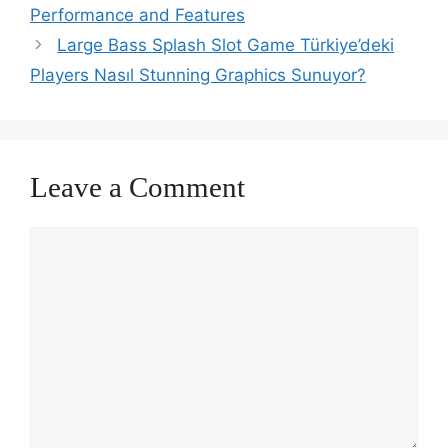
Performance and Features
Large Bass Splash Slot Game Türkiye’deki
Players Nasıl Stunning Graphics Sunuyor?
Leave a Comment
Comment