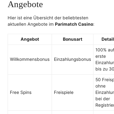
Angebote
Hier ist eine Übersicht der beliebtesten
aktuellen Angebote im
Parimatch Casino
:
Angebot
Bonusart
Detai
100% auf
erste
Willkommensbonus
Einzahlungsbonus
Einzahlu
bis zu 3
50 Freisp
ohne
Free Spins
Freispiele
Einzahlu
bei der
Registri