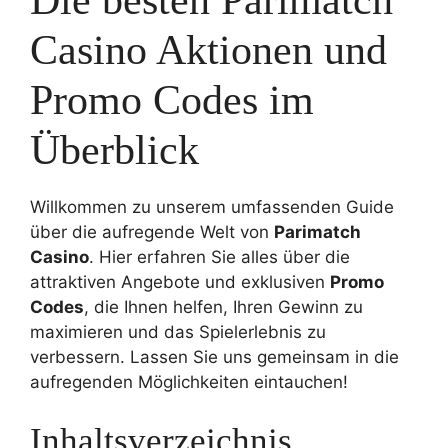
Casino Aktionen und
Promo Codes im
Überblick
Willkommen zu unserem umfassenden Guide
über die aufregende Welt von
Parimatch
Casino
. Hier erfahren Sie alles über die
attraktiven Angebote und exklusiven
Promo
Codes
, die Ihnen helfen, Ihren Gewinn zu
maximieren und das Spielerlebnis zu
verbessern. Lassen Sie uns gemeinsam in die
aufregenden Möglichkeiten eintauchen!
Inhaltsverzeichnis