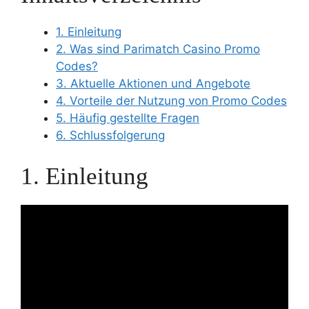
1. Einleitung
2. Was sind Parimatch Casino Promo
Codes?
3. Aktuelle Aktionen und Angebote
4. Vorteile der Nutzung von Promo Codes
5. Häufig gestellte Fragen
6. Schlussfolgerung
1. Einleitung