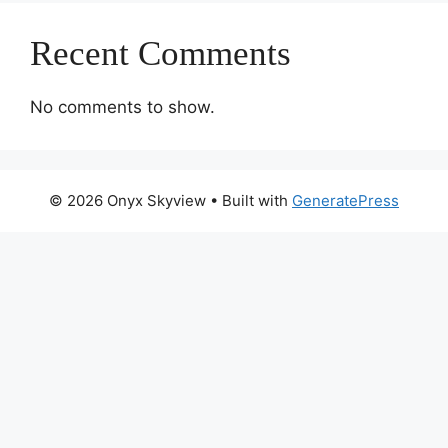
Recent Comments
No comments to show.
© 2026 Onyx Skyview
• Built with
GeneratePress