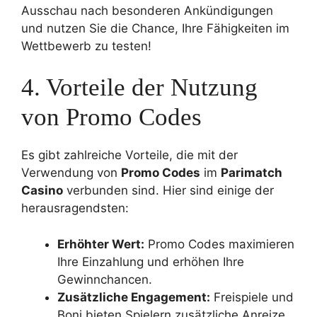
Ausschau nach besonderen Ankündigungen
und nutzen Sie die Chance, Ihre Fähigkeiten im
Wettbewerb zu testen!
4. Vorteile der Nutzung
von Promo Codes
Es gibt zahlreiche Vorteile, die mit der
Verwendung von
Promo Codes
im
Parimatch
Casino
verbunden sind. Hier sind einige der
herausragendsten:
Erhöhter Wert:
Promo Codes maximieren
Ihre Einzahlung und erhöhen Ihre
Gewinnchancen.
Zusätzliche Engagement:
Freispiele und
Boni bieten Spielern zusätzliche Anreize,