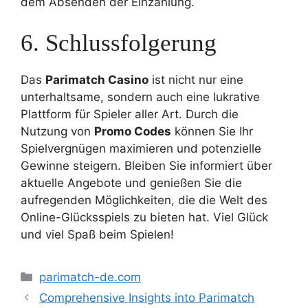
dem Absenden der Einzahlung.
6. Schlussfolgerung
Das
Parimatch Casino
ist nicht nur eine
unterhaltsame, sondern auch eine lukrative
Plattform für Spieler aller Art. Durch die
Nutzung von
Promo Codes
können Sie Ihr
Spielvergnügen maximieren und potenzielle
Gewinne steigern. Bleiben Sie informiert über
aktuelle Angebote und genießen Sie die
aufregenden Möglichkeiten, die die Welt des
Online-Glücksspiels zu bieten hat. Viel Glück
und viel Spaß beim Spielen!
Categories
parimatch-de.com
Comprehensive Insights into Parimatch